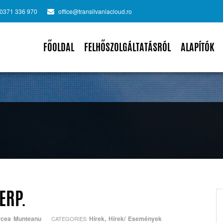
0371 336 970
office@transilvaniacloud.ro
FŐOLDAL
FELHŐSZOLGÁLTATÁSRÓL
ALAPÍTÓK
ERP.
rcea Munteanu
Hírek
,
Hírek/ Események
CATEGORIES