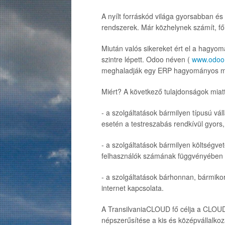
A nyílt forráskód világa gyorsabban é
rendszerek. Már közhelynek számít, fől
Miután valós sikereket ért el a hagyo
szintre lépett. Odoo néven (
www.odoo
meghaladják egy ERP hagyományos m
Miért? A következő tulajdonságok miatt
- a szolgáltatások bármilyen típusú v
esetén a testreszabás rendkívül gyors, 
- a szolgáltatások bármilyen költségve
felhasználók számának függvényében f
- a szolgáltatások bárhonnan, bármikor 
internet kapcsolata.
A TransilvaniaCLOUD fő célja a CLOUD 
népszerűsítése a kis és középvállalko