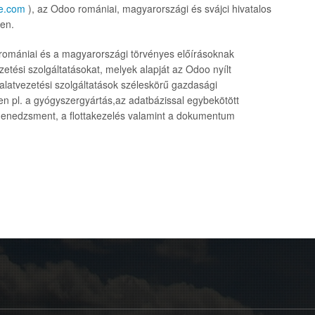
ce.com
), az Odoo romániai, magyarországi és svájci hivatalos
ben.
a romániai és a magyarországi törvényes előírásoknak
tési szolgáltatásokat, melyek alapját az Odoo nyílt
lalatvezetési szolgáltatások széleskörű gazdasági
n pl. a gyógyszergyártás,az adatbázissal egybekötött
menedzsment, a flottakezelés valamint a dokumentum