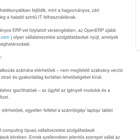
s hatékonyabban fejlődik, mint a hagyományos, zárt
eg a haladó szintű IT felhasználóknak.
mányos ERP-vel folytatott versengésben, az OpenERP újabb
.com
) olyan vállalatvezetési szolgáltatásokat nyújt, amelyek
eghatározását.
:
állalkozás számára elérhetőek – nem megfelelő szabvány verzió
olcsó és gyakorlatilag korlátlan lehetőségeket kínál.
téshez igazíthatóak – az ügyfél az igényelt modulok és a
izet.
elérhetőek, egyetlen feltétel a számítógép/ laptop/ tablet
computing típusú vállaltvezetési szolgáltatások
zások körében. Ennek szellemében jelentős szerepet vállal az