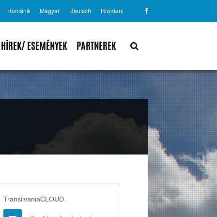
Română
Magyar
Deutsch
Rromani
HÍREK/ ESEMÉNYEK
PARTNEREK
TransilvaniaCLOUD