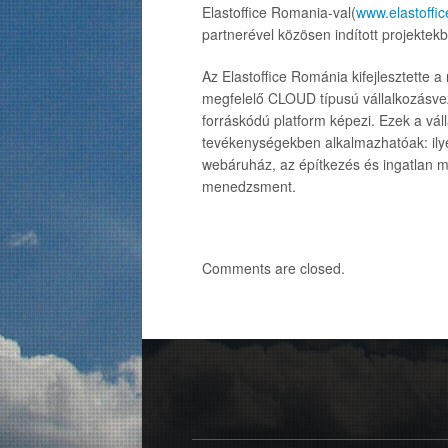
Elastoffice Romania-val(
www.elastoffi
partnerével közösen indított projektek
Az Elastoffice Románia kifejlesztette 
megfelelő CLOUD típusú vállalkozásveze
forráskódú platform képezi. Ezek a vál
tevékenységekben alkalmazhatóak: ilye
webáruház, az építkezés és ingatlan 
menedzsment.
Comments are closed.