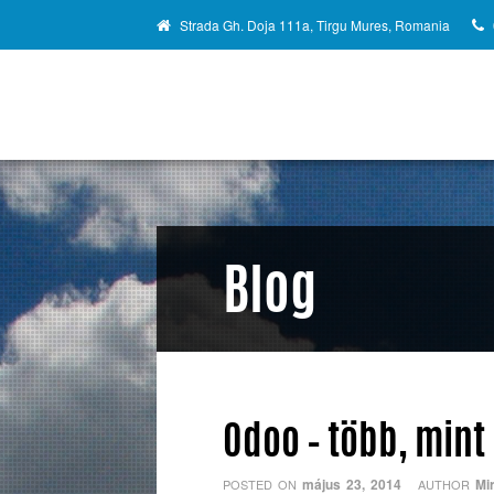
Strada Gh. Doja 111a, Tirgu Mures, Romania
Blog
Odoo – több, mint 
május 23, 2014
Mi
POSTED ON
AUTHOR