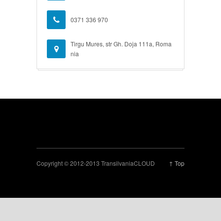
0371 336 970
Tirgu Mures, str Gh. Doja 111a, Roma
nia
Copyright © 2012-2013 TransilvaniaCLOUD
↑ Top