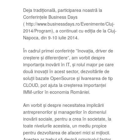
Deja tradițională, participarea noastră la
Conferințele Business Days
( http://www.businessdays.ro/Evenimente/Cluj-
2014/Program), a continuat cu ediția de la Cluj-
Napoca, din 9-10 iulie 2014.
În cadrul primei conferințe ”Inovația, driver de
creștere și diferențiere”, am vorbit despre
importanța inovării în IT, și rolul major pe care
două inovații în acest sector, dezvoltările de
soluții bazate OpenSource și livarearea de tip
CLOUD, pot ajuta la creșterea importanței
IMM-urilor în economia României.
Am vorbit și despre necesitatea implicării
antreprenorilor și managerilor în domeniul
inovării sociale, pentru a crea în societate, la
toate nivelurile acesteia, un mediu propice
pentru dezvoltarea de afaceri mici si mijlocii.
Acestea ar trebui să devină principalul factor