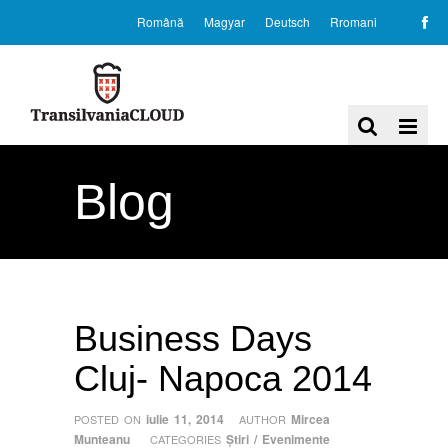
Română
Magyar
Deutsch
Rromani
Blog
Business Days
Cluj- Napoca 2014
iulie 11, 2014
Mircea
POSTED ON
AUTHOR
Munteanu
Ştiri / Evenimente
CATEGORIES