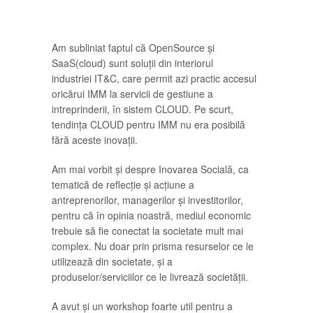
Am subliniat faptul că OpenSource și
SaaS(cloud) sunt soluții din interiorul
industriei IT&C, care permit azi practic accesul
oricărui IMM la servicii de gestiune a
intreprinderii, în sistem CLOUD. Pe scurt,
tendința CLOUD pentru IMM nu era posibilă
fără aceste inovații.
Am mai vorbit și despre Inovarea Socială, ca
tematică de reflecție și acțiune a
antreprenorilor, managerilor și investitorilor,
pentru că în opinia noastră, mediul economic
trebuie să fie conectat la societate mult mai
complex. Nu doar prin prisma resurselor ce le
utilizează din societate, și a
produselor/serviciilor ce le livrează societății.
A avut și un workshop foarte util pentru a