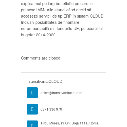
explica mai pe larg beneficiile pe care le
primesc IMM-urile atunci când decid să
acceseze servicii de tip ERP în sistem CLOUD.
Inclusiv posibilitatea de finanțare
nerambursabilă din fondurile UE, pe exercițiul
bugetar 2014-2020.
Comments are closed.
TransilvaniaCLOUD
office@transilvaniacloud.ro
0371 336 970
Tirgu Mures, str Gh. Doja 111a, Roma