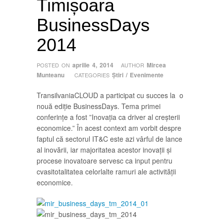
Timișoara
BusinessDays
2014
aprilie 4, 2014
Mircea
POSTED ON
AUTHOR
Munteanu
Ştiri / Evenimente
CATEGORIES
TransilvaniaCLOUD a participat cu succes la o
nouă ediție BusinessDays. Tema primei
conferințe a fost ”Inovația ca driver al creșterii
economice.” În acest context am vorbit despre
faptul că sectorul IT&C este azi vârful de lance
al inovării, iar majoritatea acestor inovații și
procese inovatoare servesc ca input pentru
cvasitotalitatea celorlalte ramuri ale activității
economice.